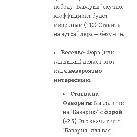
победу “Баварии” скучно,
коэффициент будет
мизерным (1.10). Ставить
на аутсайдера — безумие.
Веселье:
Фора (или
гандикап) делает этот
матч
невероятно
интересным
.
Ставка на
Фаворита:
Вы ставите
на “Баварию” с
форой
(-2.5)
. Это значит, что
“Бавария” для вас