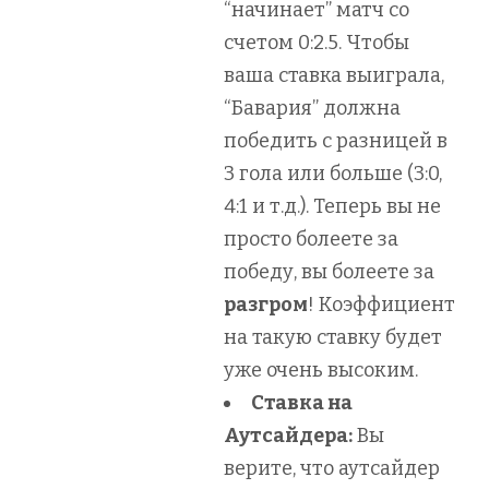
“начинает” матч со
счетом 0:2.5. Чтобы
ваша ставка выиграла,
“Бавария” должна
победить с разницей в
3 гола или больше (3:0,
4:1 и т.д.). Теперь вы не
просто болеете за
победу, вы болеете за
разгром
! Коэффициент
на такую ставку будет
уже очень высоким.
Ставка на
Аутсайдера:
Вы
верите, что аутсайдер